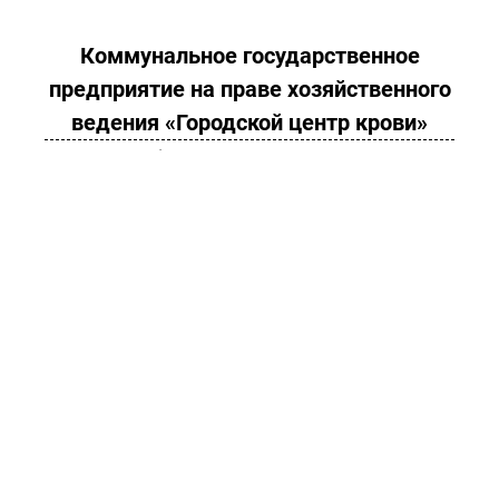
Коммунальное государственное
предприятие на праве хозяйственного
ведения «Городской центр крови»
Управления общественного здравоохранения города
Алматы
Подарите надежду на жизнь!
Донорам
Служба поддержки донора (Call
Центр)
+7 (727) 338-23-81
Режим приема доноров
Понедельник - Суббота: с 09:00 до
15:00
Воскресенье: выходной день