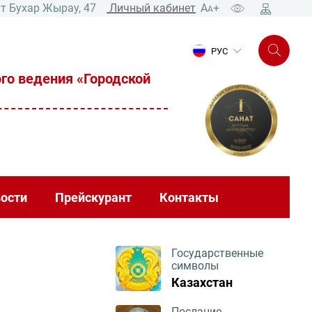
т Бухар Жырау, 47
Личный кабинет
A
+
A
РУС
го ведения «Городской
ости
Прейскурант
Контакты
Государственные
символы
Казахстан
Послание